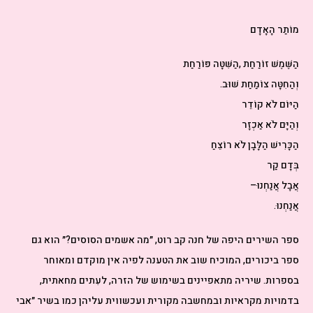
מוֹתַר‭ ‬הָאָדָם
הַשֶּׁמֶשׁ‭ ‬זוֹרַחַת‭, ‬הַשִּׁטָּה‭ ‬פּוֹרַחַת
וְהַחִטָּה‭ ‬צוֹמַחַת‭ ‬שׁוּב‭.‬
הַיּוֹם‭ ‬לֹא‭ ‬קוֹדֵר
וְהַיָּם‭ ‬לֹא‭ ‬אַכְזָר
הַכָּרִישׁ‭ ‬הַלָּבָן‭ ‬לֹא‭ ‬רוֹצֵחַ
בְּדָם‭ ‬קַר
אֲבָל‭ ‬אֲנַחְנוּ‭ – ‬
אֲנַחְנוּ‭.‬
ספר‭ ‬השירים‭ ‬היפה‭ ‬של‭ ‬
חנה‭ ‬קב‭ ‬רוט, ״
‬בספרות. שיריה‭ ‬מתאפיינים‭ ‬בשימוש‭ ‬של‭ ‬הזרה, לעִתים‭ ‬מחאתית,