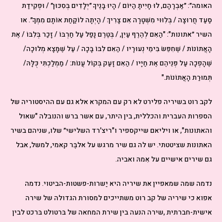
‬הָאֲתוֹנוֹת‭ / ‬שֶׁחִפֵּשׂ‭ ‬בִּימֵי‭ ‬נְעוּרָיו‭ / ‬הַאִם‭ ‬לִבּוֹ‭ ‬בָּכָה‭ / ‬עַל‭ ‬שֶׁמָּצָא‭ ‬מְלוּכָה‭ /
‬שֶׁהָפְכָה‭ ‬עַל‭ ‬פְּנֵיהֶם‭ ‬אֶת‭ ‬חַיָּיו‭ / ‬הַאִם‭ ‬זָעַק‭ ‬בְּקוֹל‭ ‬עֲנוֹת: / ‬מַמְלַכְתִּי‭ ‬כֻּלָּהּ‭ /
‬תְּמוּרַת‭ ‬הָאֲתוֹנוֹת."‬
‬גם‭ ‬שירים‭ ‬אישיים‭ ‬על‭ ‬אִמהּ‭ ‬ואביה‭.‬