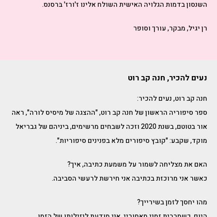
‬השנסון‭ ‬בדמות‭ ‬הגלויה‭ ‬האישית‭ ‬השולח‭ ‬אלינו‭ ‬ז‭'‬ורז' ‬בּרסנס‭. ‬
רן‭ ‬יגיל, מבקר, ‬עורך‭ ‬וסופר
נעים להכיר, חנה קב רוט
חנה קב רוט, נעים להכיר:
ספר סיפוריה הראשון של חנה קב רוט, "ההצגה של מיסיס לורה", ראה
אור בטוטם, בשנת 2020 וזכה לשבחים מרשימים, ביניהם של גבריאל
מוקד, שקבע: "קובץ סיפורים מלא בפנינים סיפוריות".
האם את מצליחה לשמור על משמעת כתיבה, איך?
כאשר אני מרוכזת בכתיבה אני חירשת לרעשי הסביבה.
מהו יחסך לזמן בשירייך?
היום, כשמרבית זמני מאחוריי, אני מודעת לנזילותו של הזמן,