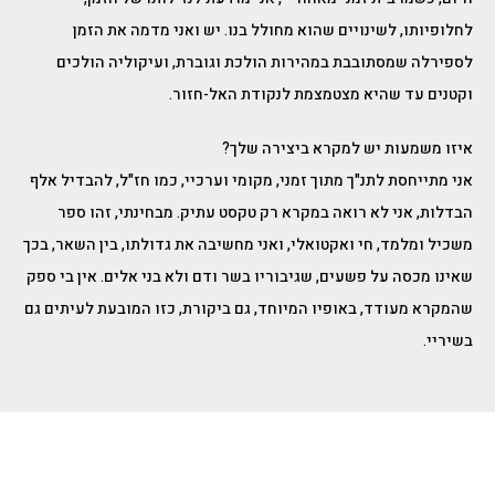
לחלופיותו, לשינויים שהוא מחולל בנו. יש ואני מדמה את הזמן
לספירלה שמסתובבת במהירות הולכת וגוברת, ועיקוליה הולכים
וקטנים עד שהיא מצטמצמת לנקודת האל-חזור.
איזו משמעות יש למקרא ביצירה שלך?
אני מתייחסת לתנ"ך מתוך זמני, מקומי וערכיי, כמו חז"ל, להבדיל אלף
הבדלות, אני לא רואה במקרא רק טקסט עתיק. מבחינתי, זהו ספר
משכיל ומלמד, חי ואקטואלי, ואני מחשיבה את גדולתו, בין השאר, בכך
שאינו מכסה על פשעים, שגיבוריו בשר ודם ולא בני אלים. אין בי ספק
שהמקרא מעודד, באופיו המיוחד, גם ביקורת, כזו המובעת לעיתים גם
בשיריי.