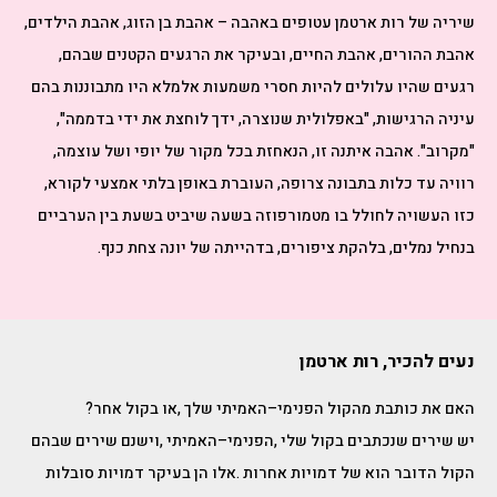
שיריה של רות ארטמן עטופים באהבה – אהבת בן הזוג, אהבת הילדים,
אהבת ההורים, אהבת החיים, ובעיקר את הרגעים הקטנים שבהם,
רגעים שהיו עלולים להיות חסרי משמעות אלמלא היו מתבוננות בהם
עיניה הרגישות, "באפלולית שנוצרה, ידך לוחצת את ידי בדממה",
"מקרוב". אהבה איתנה זו, הנאחזת בכל מקור של יופי ושל עוצמה,
רוויה עד כלות בתבונה צרופה, העוברת באופן בלתי אמצעי לקורא,
כזו העשויה לחולל בו מטמורפוזה בשעה שיביט בשעת בין הערביים
בנחיל נמלים, בלהקת ציפורים, בדהייתה של יונה צחת כנף.
נעים להכיר, רות ארטמן
האם‭ ‬את‭ ‬כותבת‭ ‬מהקול‭ ‬הפנימי–האמיתי‭ ‬שלך‭, ‬או‭ ‬בקול‭ ‬אחר‭?‬