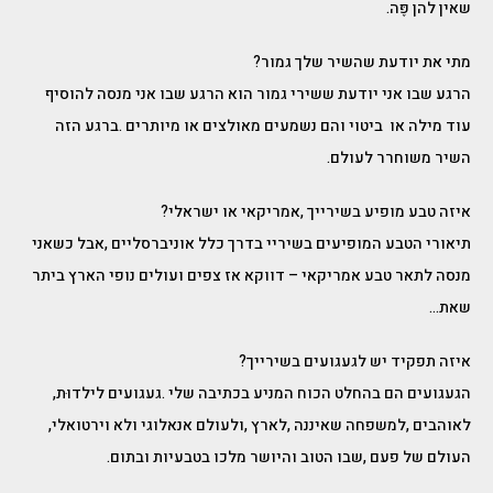
‬שאין‭ ‬להן‭ ‬פֶּה‭. ‬
מתי‭ ‬את‭ ‬יודעת‭ ‬שהשיר‭ ‬שלך‭ ‬גמור‭?‬
‬השיר‭ ‬משוחרר‭ ‬לעולם‭.‬
איזה‭ ‬טבע‭ ‬מופיע‭ ‬בשירייך‭, ‬אמריקאי‭ ‬או‭ ‬ישראלי‭?‬
‬שאת‭…‬
איזה‭ ‬תפקיד‭ ‬יש‭ ‬לגעגועים‭ ‬בשירייך‭?‬
הגעגועים‭ ‬הם‭ ‬בהחלט‭ ‬הכוח‭ ‬המניע‭ ‬בכתיבה‭ ‬שלי‭. ‬געגועים‭ ‬לילדוּת‭,
‬לאוהבים‭, ‬למשפחה‭ ‬שאיננה‭, ‬לארץ‭, ‬ולעולם‭ ‬אנאלוגי‭ ‬ולא‭ ‬וירטואלי‭,
‬העולם‭ ‬של‭ ‬פעם‭, ‬שבו‭ ‬הטוב‭ ‬והיושר‭ ‬מלכו‭ ‬בטבעיות‭ ‬ובתום‭.‬