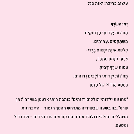
עיצוב כריכה: יאנה סגל
זְמַן‭ ‬הַשְּׂרָף
מְחוֹזוֹת‭ ‬יַלְדוּתִי‭ ‬הָרְחוֹקִים
מִשְׁתַּקְּפִים‭, ‬עֲמוּמִים‭.‬
קְלִפַּת‭ ‬אֵיקָלִיפְּטוּס‭ ‬בְּיָדִי‭ ‬‮-
צִבְעֵי‭ ‬קִנָּמוֹן‭ ‬וְעִנְבָּר‭,‬
טִפּוֹת‭ ‬שְׂרָף‭ ‬דָּבִיק‭,‬
מְחוֹזוֹת‭ ‬יַלְדוּתִי‭ ‬הוֹלְכִים‭ ‬וְדוֹהִים‭,‬
בַּמַּסָּע‭ ‬הַגָּדוֹל‭ ‬שֶׁל‭ ‬הַזְּמַן‭.‬
"מחוזות ילדותי הולכים ודוהים" כותבת רותי ארטמן בשירה "זמן
שרף", בה בשעה שבשיריה מתרחש ההפך הגמור – הזיכרונות
מצטללים והולכים ולנגד עינינו הם קורמים עור וגידים − ולב גדול
ומפעם.